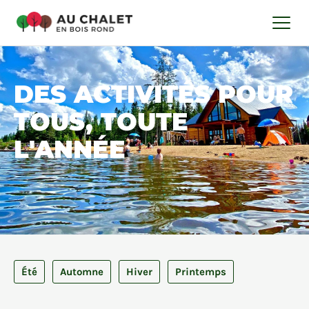
DES ACTIVITÉS POUR
TOUS,
TOUTE
L'ANNÉE
Été
Automne
Hiver
Printemps