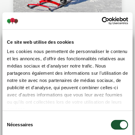
Trottinette des neiges
Partez dans les sentiers en trottinette
des neiges! Pour les enfants e...
X
Ce site web utilise des cookies
PROMO L'ÉTÉ EN GRAND
Les cookies nous permettent de personnaliser le contenu
et les annonces, d'offrir des fonctionnalités relatives aux
médias sociaux et d'analyser notre trafic. Nous
partageons également des informations sur l'utilisation de
Au village
notre site avec nos partenaires de médias sociaux, de
publicité et d'analyse, qui peuvent combiner celles-ci
avec d'autres informations que vous leur avez fournies
ou qu'ils ont collectées lors de votre utilisation de leurs
services.
Sélection
Nécessaires
du
consentement