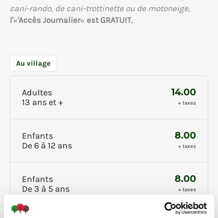
cani-rando, de cani-trottinette ou de motoneige,
l'«'Accès Journalier» est GRATUIT.
Au village
14.00
Adultes
13 ans et +
+ taxes
8.00
Enfants
De 6 à 12 ans
+ taxes
8.00
Enfants
De 3 à 5 ans
+ taxes
Afin de garantir votre place, réservez à l'avance.