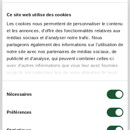
X
Ce site web utilise des cookies
PROMO L'ÉTÉ EN GRAND
Activités suggérées
Les cookies nous permettent de personnaliser le contenu
et les annonces, d'offrir des fonctionnalités relatives aux
médias sociaux et d'analyser notre trafic. Nous
partageons également des informations sur l'utilisation de
notre site avec nos partenaires de médias sociaux, de
publicité et d'analyse, qui peuvent combiner celles-ci
avec d'autres informations que vous leur avez fournies
ou qu'ils ont collectées lors de votre utilisation de leurs
services.
Sélection
Nécessaires
du
consentement
👋 Attends une petite seconde... tu as vu notre
Préférences
promo de l'été? ☀️
Profite de
20 % de rabais
sur une sélection de