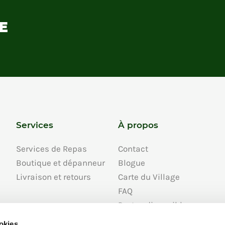
E
Services
À propos
Services de Repas
Contact
Boutique et dépanneur
Blogue
Livraison et retours
Carte du Village
FAQ
Postes disponibles
À propos
ookies