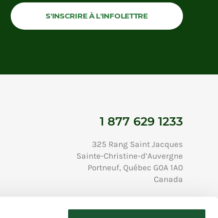
S'INSCRIRE À L'INFOLETTRE
1 877 629 1233
325 Rang Saint Jacques
Sainte-Christine-d’Auvergne
Portneuf, Québec G0A 1A0
Canada