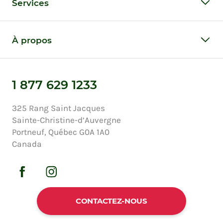
Services
À propos
1 877 629 1233
325 Rang Saint Jacques
Sainte-Christine-d’Auvergne
Portneuf, Québec G0A 1A0
Canada
CONTACTEZ-NOUS
Politique de protection de la vie privée
Tous droits réservés © Copyright Au Chalet en Bois Rond 2026
Développé et hébergé par Popmédias