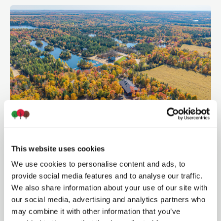
DES GESTES CONCRETS
X
L'ÉTÉ EN GRAND
This website uses cookies
POUR UN AVENIR DURABLE
We use cookies to personalise content and ads, to
provide social media features and to analyse our traffic.
Au Chalet en Bois Rond, notre engagement
We also share information about your use of our site with
envers la nature va bien au-delà de nos
our social media, advertising and analytics partners who
paysages enchanteurs. Chaque jour, nous
may combine it with other information that you’ve
posons des gestes simples mais significatifs