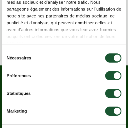
médias sociaux et d'analyser notre trafic. Nous
Stationnement
partageons également des informations sur l'utilisation de
Salles de bain
notre site avec nos partenaires de médias sociaux, de
publicité et d'analyse, qui peuvent combiner celles-ci
avec d'autres informations que vous leur avez fournies
Pour plus d'informations, contactez-nous au 418-
ou qu'ils ont collectées lors de votre utilisation de leurs
329-1233 ou au
services.
evenements@auchaletenboisrond.com
.
Sélection
Nécessaires
du
consentement
Préférences
RESTEZ INFORMÉS.
ABONNEZ-
Statistiques
VOUS À NOTRE
INFOLETTRE.
Marketing
S'INSCRIRE À L'INFOLETTRE