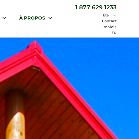
1 877 629 1233
Été
S
À PROPOS
Contact
Emplois
EN