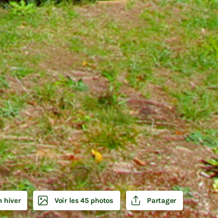
3
n hiver
Voir les 45 photos
Partager