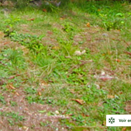
👋 Attends une petite seconde... tu as vu notre promo de
l'été? ☀️
Profite de
20 % de rabais
sur une sélection de grands
chalets, du dimanche au jeudi, pour des séjours du
9 au 1
août, et du 16 au 20 août
.
C'est le moment idéal pour réunir toute la gang et vivre
l'été... en grand! 🌲
DÉCOUVRIR LA PROMOTION
Fermer
Voir e