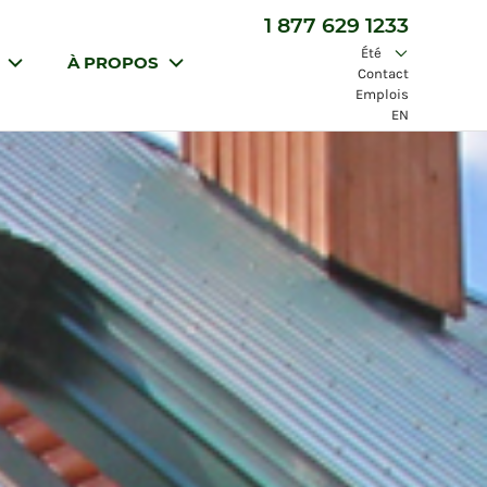
1 877 629 1233
Été
S
À PROPOS
Contact
Emplois
EN