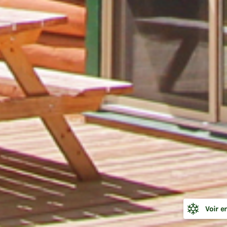
👋 Attends une petite seconde... tu as vu notre promo de
l'été? ☀️
Profite de
20 % de rabais
sur une sélection de grands
chalets, du dimanche au jeudi, pour des séjours du
9 au 1
août, et du 16 au 20 août
.
C'est le moment idéal pour réunir toute la gang et vivre
l'été... en grand! 🌲
DÉCOUVRIR LA PROMOTION
Fermer
Voir e