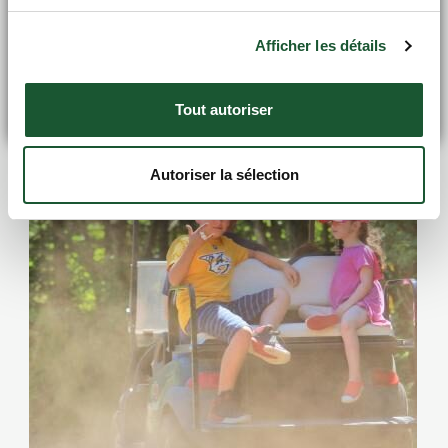
vivre l'été... en grand! 🌲
Afficher les détails
DÉCOUVRIR LA PROMOTION
Activités suggérées
Tout autoriser
Fermer
Autoriser la sélection