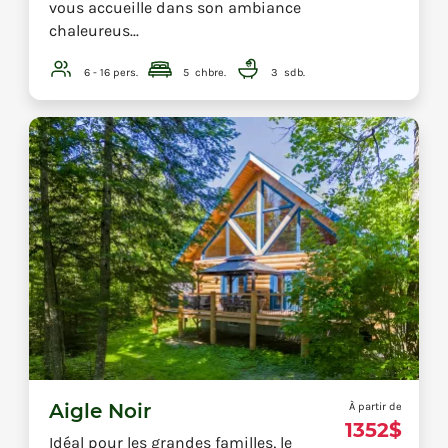
vous accueille dans son ambiance
chaleureus...
6 - 16
pers.
5
chbre.
3
sdb.
Aigle Noir
À partir de
1352$
Idéal pour les grandes familles, le