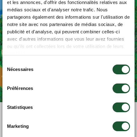
et les annonces, d'offrir des fonctionnalités relatives aux
médias sociaux et d'analyser notre trafic. Nous
partageons également des informations sur l'utilisation de
notre site avec nos partenaires de médias sociaux, de
publicité et d'analyse, qui peuvent combiner celles-ci
avec d'autres informations que vous leur avez fournies
ou qu'ils ont collectées lors de votre utilisation de leurs
services.
Sélection
Nécessaires
du
consentement
👋 Attends une petite seconde... tu as vu notre
Préférences
promo de l'été? ☀️
Profite de
20 % de rabais
sur une sélection de
Statistiques
grands chalets, du dimanche au jeudi, pour des
séjours du
9 au 13 août, et du 16 au 20 août
.
Marketing
C'est le moment idéal pour réunir toute la gang et