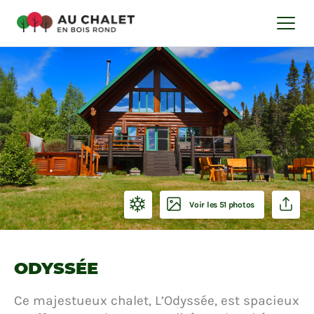
Voir les 51 photos
ODYSSÉE
Ce majestueux chalet, L’Odyssée, est spacieux