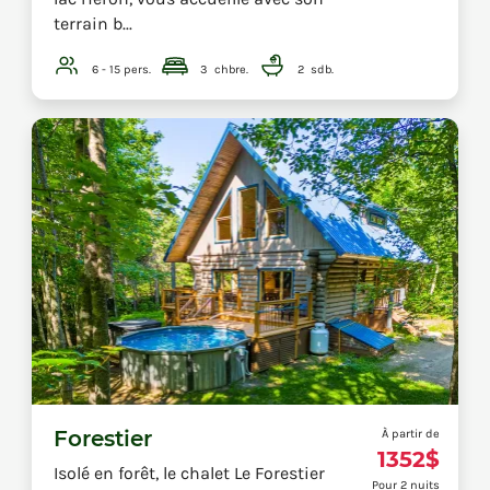
terrain b...
6 - 15
pers.
3
chbre.
2
sdb.
Forestier
À partir de
1352$
Isolé en forêt, le chalet Le Forestier
Pour 2 nuits