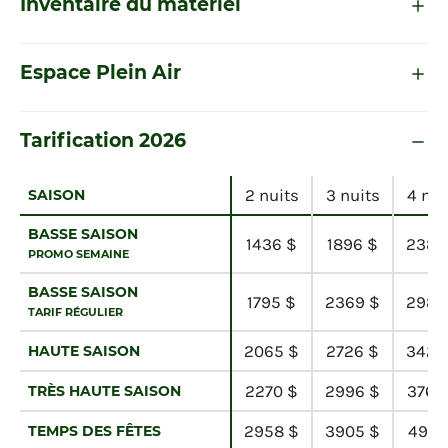
Inventaire du matériel
Espace Plein Air
Tarification 2026
2 nuits
3 nuits
4 nui
SAISON
BASSE SAISON
1436 $
1896 $
2384
PROMO SEMAINE
BASSE SAISON
1795 $
2369 $
2980
TARIF RÉGULIER
2065 $
2726 $
3428
HAUTE SAISON
2270 $
2996 $
3768
TRÈS HAUTE SAISON
2958 $
3905 $
4910
TEMPS DES FÊTES