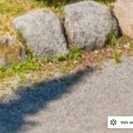
👋 Attends une petite seconde... tu as vu notre promo de
l'été? ☀️
Profite de
20 % de rabais
sur une sélection de grands
chalets, du dimanche au jeudi, pour des séjours du
9 au 1
août, et du 16 au 20 août
.
C'est le moment idéal pour réunir toute la gang et vivre
l'été... en grand! 🌲
DÉCOUVRIR LA PROMOTION
Fermer
Voir e