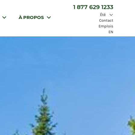
1 877 629 1233
Été
S
À PROPOS
Contact
Emplois
EN