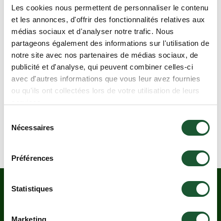
Les cookies nous permettent de personnaliser le contenu
et les annonces, d'offrir des fonctionnalités relatives aux
médias sociaux et d'analyser notre trafic. Nous
partageons également des informations sur l'utilisation de
notre site avec nos partenaires de médias sociaux, de
publicité et d'analyse, qui peuvent combiner celles-ci
avec d'autres informations que vous leur avez fournies
ou qu'ils ont collectées lors de votre utilisation de leurs
services.
Sélection
Nécessaires
du
consentement
Les spécialistes de la vie de chalet
Préférences
Statistiques
RESTEZ INFORMÉS.
ABONNEZ-
Marketing