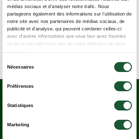
médias sociaux et d'analyser notre trafic. Nous
partageons également des informations sur l'utilisation de
notre site avec nos partenaires de médias sociaux, de
publicité et d'analyse, qui peuvent combiner celles-ci
avec d'autres informations que vous leur avez fournies
ou qu'ils ont collectées lors de votre utilisation de leurs
services.
Sélection
Les spécialistes de la vie de chalet
Nécessaires
du
consentement
Préférences
RESTEZ INFORMÉS.
ABONNEZ-
Statistiques
VOUS À NOTRE
INFOLETTRE.
Marketing